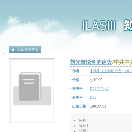
返回检索首页
刘光奇论党的建设
/中共中
作者
中共中央文献研究室,中共
价格
10.00
索书号
D26/0294\2
分类号
D26
出版日期
19910501
附件
:
设置1
:
设置2
: