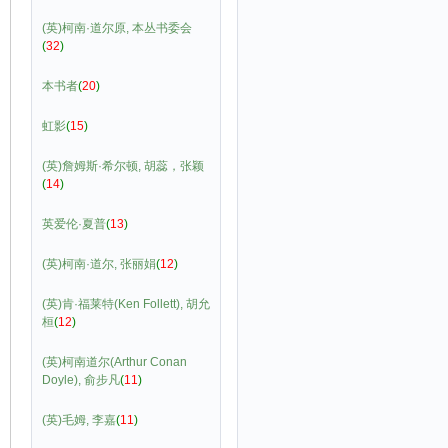
(英)柯南·道尔原, 本丛书委会
(
32
)
本书者
(
20
)
虹影
(
15
)
(英)詹姆斯·希尔顿, 胡蕊，张颖
(
14
)
英爱伦·夏普
(
13
)
(英)柯南·道尔, 张丽娟
(
12
)
(英)肯·福莱特(Ken Follett), 胡允
桓
(
12
)
(英)柯南道尔(Arthur Conan
Doyle), 俞步凡
(
11
)
(英)毛姆, 李嘉
(
11
)