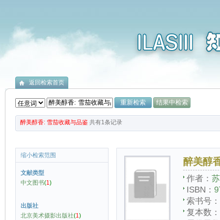
返回检索首页
醉美醇香: 雪茄收藏与品鉴
共有
1
条记录
缩小检索范围
醉美醇香
文献类型
作者：
苏
中文图书
(
1
)
ISBN：
9
索书号：
出版社
复本数：
北京美术摄影出版社
(
1
)