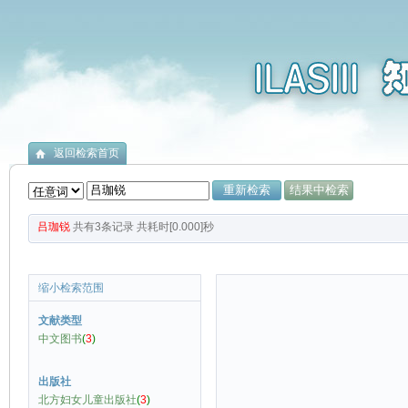
返回检索首页
吕珈锐
共有
3
条记录
共耗时[0.000]秒
缩小检索范围
文献类型
中文图书
(
3
)
出版社
北方妇女儿童出版社
(
3
)