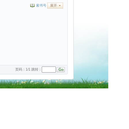
索书号
展开
页码：
1
/
1
跳转：