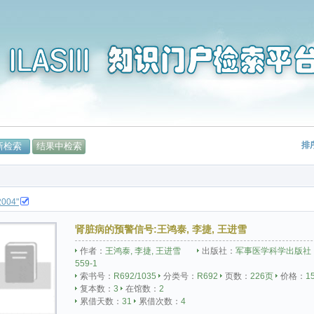
排
004"
肾脏病的预警信号
:王鸿泰, 李捷, 王进雪
作者：
王鸿泰, 李捷, 王进雪
出版社：
军事医学科学出版社
559-1
索书号：
R692/1035
分类号：
R692
页数：
226页
价格：
1
复本数：
3
在馆数：
2
累借天数：
31
累借次数：
4