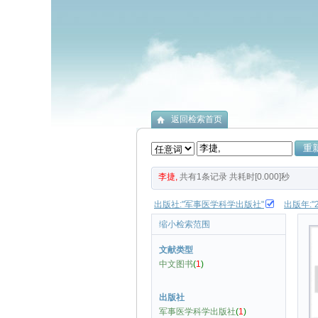
返回检索首页
李捷,
共有
1
条记录
共耗时[0.000]秒
出版社:"军事医学科学出版社"
出版年:"2
缩小检索范围
文献类型
中文图书
(
1
)
出版社
军事医学科学出版社
(
1
)