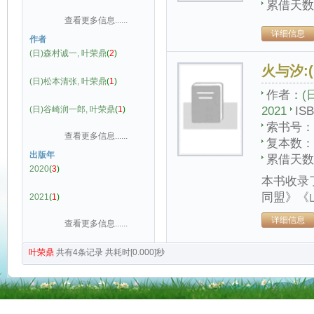
累借天数
查看更多信息......
详细信息
作者
(日)森村诚一, 叶荣鼎
(
2
)
火与汐
:
(日)松本清张, 叶荣鼎
(
1
)
作者：
(
(日)谷崎润一郎, 叶荣鼎
(
1
)
2021
IS
索书号：
查看更多信息......
复本数：
出版年
累借天数
2020
(
3
)
本书收录
同盟》《
2021
(
1
)
详细信息
查看更多信息......
叶荣鼎
共有
4
条记录
共耗时[0.000]秒