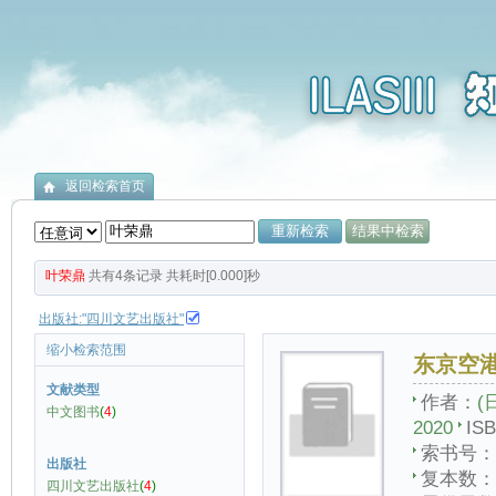
返回检索首页
叶荣鼎
共有
4
条记录
共耗时[0.000]秒
出版社:"四川文艺出版社"
缩小检索范围
东京空
文献类型
作者：
(
中文图书
(
4
)
2020
IS
索书号：
出版社
复本数：
四川文艺出版社
(
4
)