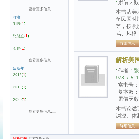
累借天数
查看更多信息......
本书从美
作者
至民国时
刘波
(
1
)
等，按照
式、风格
张晓立
(
1
)
详细信息
石麟
(
1
)
解析美
查看更多信息......
出版年
作者：
张
2012
(
1
)
978-7-511
索书号：
2019
(
1
)
复本数：
累借天数
2020
(
1
)
本书论述
查看更多信息......
渊源、体
详细信息
解析中国
共有
3
条记录