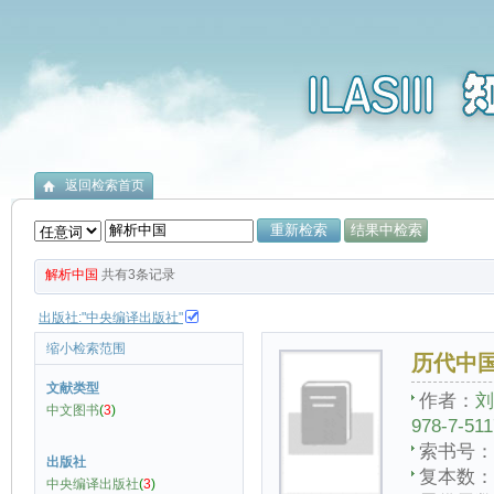
返回检索首页
解析中国
共有
3
条记录
出版社:"中央编译出版社"
缩小检索范围
历代中
文献类型
作者：
刘
中文图书
(
3
)
978-7-511
索书号：
出版社
复本数：
中央编译出版社
(
3
)