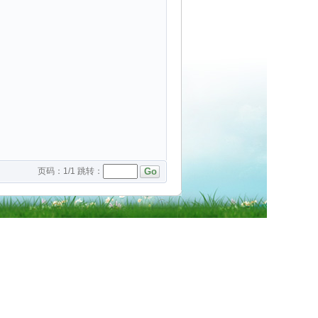
页码：
1
/
1
跳转：