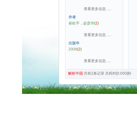
查看更多信息......
作者
崔屹平，赵彦华
(
2
)
查看更多信息......
出版年
2009
(
2
)
查看更多信息......
解析中国
共有
2
条记录
共耗时[0.000]秒