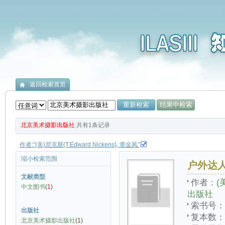
返回检索首页
北京美术摄影出版社
共有
1
条记录
作者:"(美)尼克斯(T.Edward Nickens), 黄金凤"
缩小检索范围
户外达
文献类型
作者：
(
中文图书
(
1
)
出版社
索书号：
出版社
复本数：
北京美术摄影出版社
(
1
)