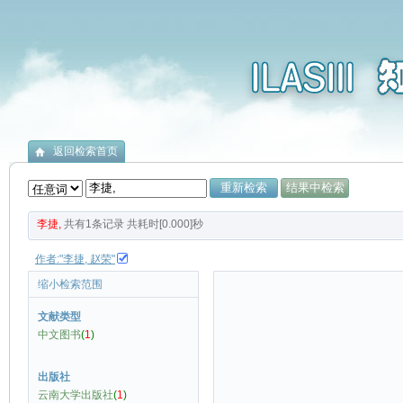
返回检索首页
李捷,
共有
1
条记录
共耗时[0.000]秒
作者:"李捷, 赵荣"
缩小检索范围
文献类型
中文图书
(
1
)
出版社
云南大学出版社
(
1
)